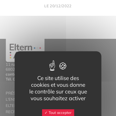
LE 20/12/2022
11 rue Mittlerweg,
68025 Colmar Cedex
contact@eltern-bilinguisme.org
Ce site utilise des
Tél.
03 89 20 46 74
cookies et vous donne
le contrôle sur ceux que
PRÉSENTATION
vous souhaitez activer
L'ENSEIGNEMENT BILINGUE
ELTERN ALSACE - EUROSTAGES
RECRUTORRS
Tout accepter