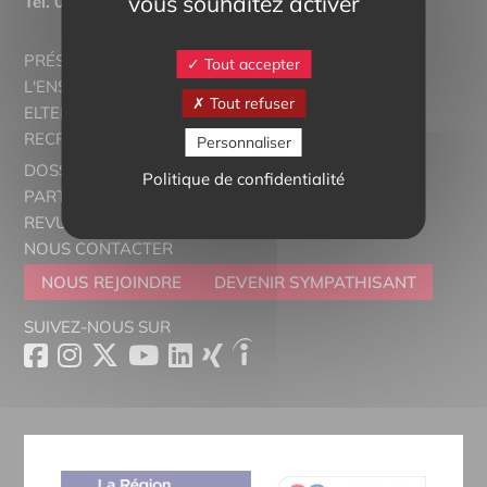
vous souhaitez activer
Tél.
03 89 20 46 74
PRÉSENTATION
Tout accepter
L'ENSEIGNEMENT BILINGUE
Tout refuser
ELTERN ALSACE - EUROSTAGES
RECRUTORRS
Personnaliser
DOSSIERS THÉMATIQUES
Politique de confidentialité
PARTENAIRES
REVUE DE PRESSE
NOUS CONTACTER
NOUS REJOINDRE
DEVENIR SYMPATHISANT
SUIVEZ-NOUS SUR