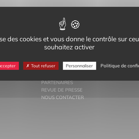
eg,
Cedex
-bilinguisme.org
lise des cookies et vous donne le contrôle sur c
6 74
souhaitez activer
Politique de confi
accepter
Tout refuser
Personnaliser
DOSSIERS THÉMATIQUES
PARTENAIRES
REVUE DE PRESSE
NOUS CONTACTER